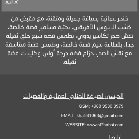
تم البيع
خنجر عمانية بصياغة جميلة ومتقنة، مع مقبض من
خشب الابنوس الأفريقي، بحثية مسامير فضة خالصة،
نقش صدر تكاسير يدوي، بطمس فصة سبع حلق ثقيلة
جدا، بقطاعة سيم فضة خالصة، وطمس فضة متناسقة
مع نقش الصدر، حزام فضة درجة أولى وكليبات فضة
ثقيلة.
الحبسي لصياغة الخناجر العمانية والفضيات
GSM: +968 9530 3979
EMAIL: khalil81063@gmail.com
WEBSITE: www.al7habsi.com
تابعنا