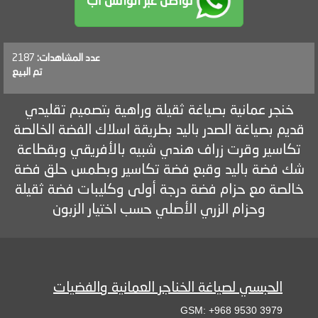
تواصل عبر الواتس أب
عدد المشاهدات:
2187
تم البيع
خنجر عمانية بصياغة ثقيلة وراهية بتصميم تقليدي
قديم بصياغة الصدر باليد بطريقة اسلاك الفضة الخالصة
تكاسير وقرت زراف هندي شبيه بالأفريقي وبقطاعة
شك فضة باليد وقبع فضة تكاسير وبطمس حلق فضة
خالصة مع حزام فضة درجة أولى وكليبات فضة ثقيلة
وحزام الزري الأصلي حسب اختيار الزبون
الحبسي لصياغة الخناجر العمانية والفضيات
GSM: +968 9530 3979