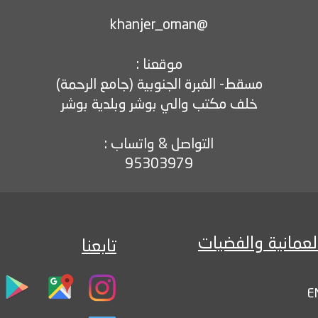
95303979
لعمانية والفضيات
تابعنا
E