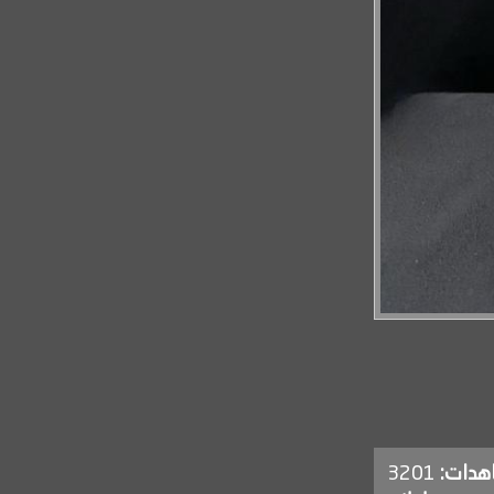
اهدات:
3201