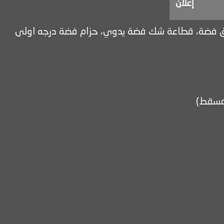
إعلان
ية بصوغ جميل ودقيق، بصياغة يدوية نقش ونحت يدوي، مقبض سعيدي قرن زراف هندي، طمس ٧ حلق فضة، قطاعة شك فضة يدوي، حزام فضة درجه اولى