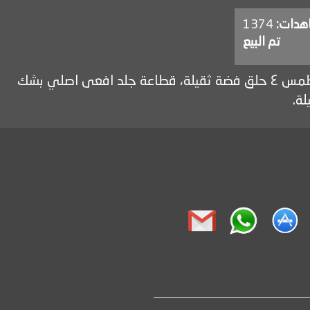
اهدات:
1374
تم البيع
خنجر عماني مميز بجلد أفعى طبيعي، صياغة ثقيلة نقش قلم يدوي، قرن زراف هندي حثية مسامير فضة خالصة، بطمس ٤ حلق فضة ثقيلة، قطاعة جلد افعى اصلي بشك
ة.