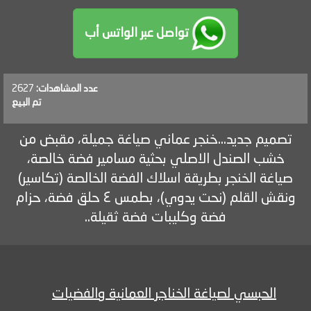
تواصل عبر الواتس أب
عدد المشاهدات:
2627
تم البيع
تصميم جديد...خنجر عماني صياغة جميلة، مقبض من
خشب الصندل الاصلي بحثية مسامير فضة خالصة،
صياغة الخنجر بطريقة اسلاك الفضة الخالصة (تكاسير)
ونقش القلم (نحت يدوي)، بطمس ٤ حلق فضة، حزام
فضة وكليبات فضة ثقيلة..
الحبسي لصياغة الخناجر العمانية والفضيات